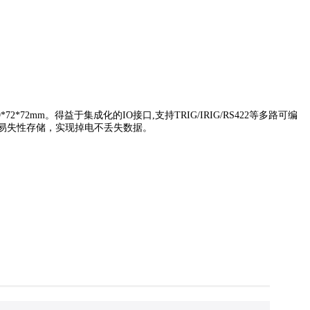
72*72mm。得益于集成化的IO接口,支持
TRIG/IRIG/RS422等多路可编
易失性存储，实现
掉电不丢失数据。