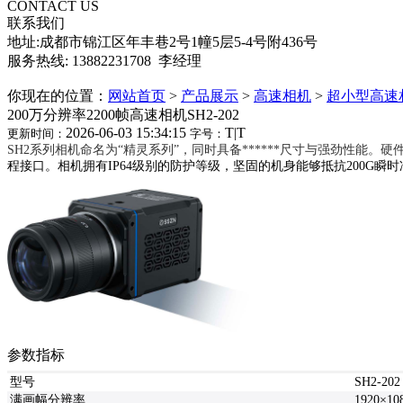
CONTACT US
联系我们
地址:成都市锦江区年丰巷2号1幢5层5-4号附436号
服务热线: 13882231708 李经理
你现在的位置：
网站首页
>
产品展示
>
高速相机
>
超小型高速
200万分辨率2200帧高速相机SH2-202
2026-06-03 15:34:15
T
|
T
更新时间：
字号：
SH2系列相机命名为“精灵系列”，同时具备******尺寸与强劲性能。
程接口。相机拥有IP64级别的防护等级，坚固的机身能够抵抗200G
瞬时
参数指标
型号
SH2-202
满画幅分辨率
1920×10