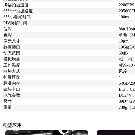
满幅拍摄速度
2200FP
******拍摄速度
205000
***小曝光时间
100ns
PIV跨帧时间
位深
8bit/10bi
色彩
单色（M
像元尺寸
10μm
数据接口
10GigE/
动态范围
60dB
模拟增益
×2、×4
工作温度
标准-10
散热方式
风冷
扩展硬盘
/
标准内存
64GB/2
镜头卡口
E口，C
电气参数
DC24V
尺寸
89D*
重量
730g（
典型应用