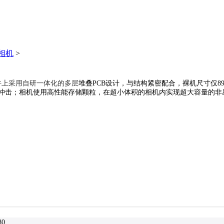
相机
>
硬件上采用自研一体化的多层
堆叠PCB设计，与结构紧密配合，裸机尺寸仅89*
冲击；相机使用高性能存储颗粒，在超小体积的相机内实现超大容量的非
80