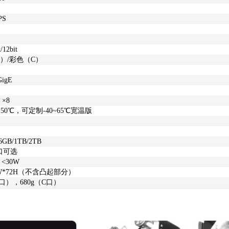
S
FPS
t/12bit
）/彩色（C）
GigE
、×8
~50℃，可定制-40~65℃宽温版
56GB/1TB/2TB
口可选
，<30W
72W*72H（不含凸起部分）
E口），680g（C口）