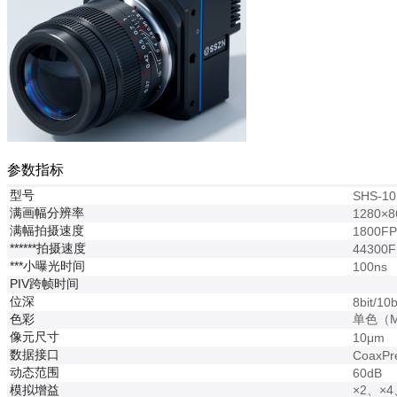
参数指标
型号
SHS-10
满画幅分辨率
1280×
满幅拍摄速度
1800F
******拍摄速度
44300
***小曝光时间
100ns
PIV跨帧时间
位深
8bit/10b
色彩
单色（
像元尺寸
10μm
数据接口
CoaxPr
动态范围
60dB
模拟增益
×2、×