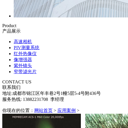
Product
产品展示
高速相机
PIV测量系统
红外热像仪
像增强器
紫外镜头
窄带滤光片
CONTACT US
联系我们
地址:成都市锦江区年丰巷2号1幢5层5-4号附436号
服务热线: 13882231708 李经理
你现在的位置：
网站首页
>
应用案例
>