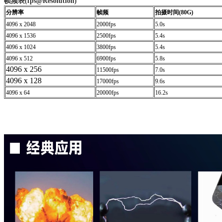
帧频表(fps@Resolution)
分辨率
帧频
拍摄时间(80G)
4096 x 2048
2000fps
5.0s
4096 x 1536
2500fps
5.4s
4096 x 1024
3800fps
5.4s
4096 x 512
6900fps
5.8s
4096 x 256
11500fps
7.0s
4096 x 128
17000fps
9.6s
4096 x 64
20000fps
16.2s